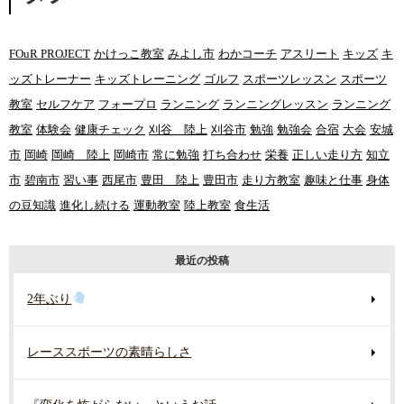
FOuR PROJECT
かけっこ教室
みよし市
わかコーチ
アスリート
キッズ
キ
ッズトレーナー
キッズトレーニング
ゴルフ
スポーツレッスン
スポーツ
教室
セルフケア
フォープロ
ランニング
ランニングレッスン
ランニング
教室
体験会
健康チェック
刈谷 陸上
刈谷市
勉強
勉強会
合宿
大会
安城
市
岡崎
岡崎 陸上
岡崎市
常に勉強
打ち合わせ
栄養
正しい走り方
知立
市
碧南市
習い事
西尾市
豊田 陸上
豊田市
走り方教室
趣味と仕事
身体
の豆知識
進化し続ける
運動教室
陸上教室
食生活
最近の投稿
2年ぶり
レーススポーツの素晴らしさ