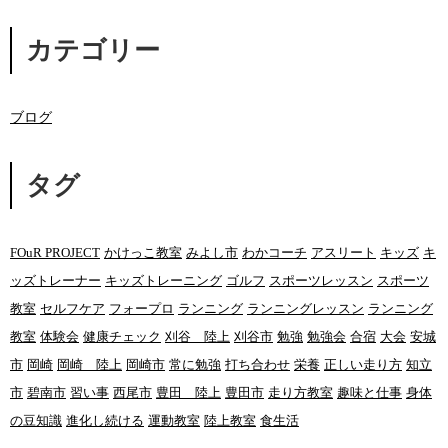
カテゴリー
ブログ
タグ
FOuR PROJECT
かけっこ教室
みよし市
わかコーチ
アスリート
キッズ
キ
ッズトレーナー
キッズトレーニング
ゴルフ
スポーツレッスン
スポーツ
教室
セルフケア
フォープロ
ランニング
ランニングレッスン
ランニング
教室
体験会
健康チェック
刈谷 陸上
刈谷市
勉強
勉強会
合宿
大会
安城
市
岡崎
岡崎 陸上
岡崎市
常に勉強
打ち合わせ
栄養
正しい走り方
知立
市
碧南市
習い事
西尾市
豊田 陸上
豊田市
走り方教室
趣味と仕事
身体
の豆知識
進化し続ける
運動教室
陸上教室
食生活