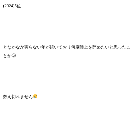
(2024)5位
となかなか実らない年が続いており何度陸上を辞めたいと思ったこ
とか🥲
数え切れません