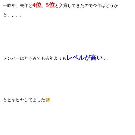
4位
5位
一昨年、去年と
、
と入賞してきたので今年はどうか
と、、、。
レベルが高い
メンバーはどうみても去年よりも
…。
とヒヤヒヤしてました