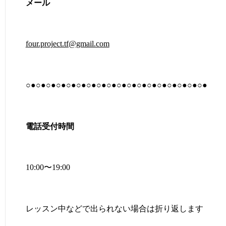
メール
four.project.tf@gmail.com
○●○●○●○●○●○●○●○●○●○●○●○●○●○●○●○●○●○●
電話受付時間
10:00〜19:00
レッスン中などで出られない場合は折り返します