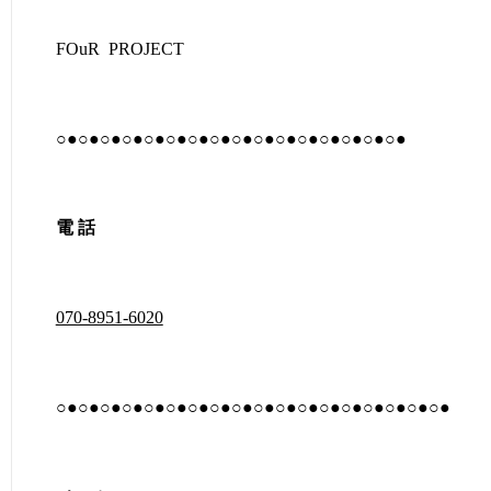
FOuR PROJECT
○●○●○●○●○●○●○●○●○●○●○●○●○●○●○●○●
電 話
070-8951-6020
○●○●○●○●○●○●○●○●○●○●○●○●○●○●○●○●○●○●