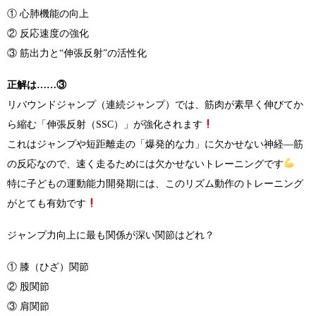
① 心肺機能の向上
② 反応速度の強化
③ 筋出力と“伸張反射”の活性化
正解は……③
リバウンドジャンプ（連続ジャンプ）では、筋肉が素早く伸びてか
ら縮む「伸張反射（SSC）」が強化されます
これはジャンプや短距離走の「爆発的な力」に欠かせない神経—筋
の反応なので、速く走るためには欠かせないトレーニングです
特に子どもの運動能力開発期には、このリズム動作のトレーニング
がとても有効です
ジャンプ力向上に最も関係が深い関節はどれ？
① 膝（ひざ）関節
② 股関節
③ 肩関節