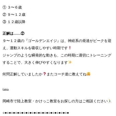
① ３〜６歳
② ９〜１２歳
③ １２歳以降
正解は……
②
９〜１２歳の『ゴールデンエイジ』は、神経系の発達がピークを迎
え、運動スキルを吸収しやすい時期です
ジャンプのような瞬発的な動きも、この時期に適切にトレーニング
することで、大きく伸びやすくなります
何問正解していましたか
またコーチ達に教えてね
tana
岡崎市で陸上教室・かけっこ教室をお探しの方はご相談ください
○●○●○●○●○●○●○●○●○●○●○●○●○●○●○●○●