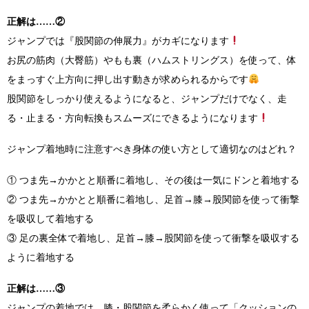
正解は……
②
ジャンプでは『股関節の伸展力』がカギになります
お尻の筋肉（大臀筋）やもも裏（ハムストリングス）を使って、体
をまっすぐ上方向に押し出す動きが求められるからです
股関節をしっかり使えるようになると、ジャンプだけでなく、走
る・止まる・方向転換もスムーズにできるようになります
ジャンプ着地時に注意すべき身体の使い方として適切なのはどれ？
① つま先→かかとと順番に着地し、その後は一気にドンと着地する
② つま先→かかとと順番に着地し、足首→膝→股関節を使って衝撃
を吸収して着地する
③ 足の裏全体で着地し、足首→膝→股関節を使って衝撃を吸収する
ように着地する
正解は……
③
ジャンプの着地では、膝・股関節を柔らかく使って「クッションの