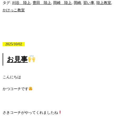
タグ:
刈谷 陸上
,
豊田 陸上
,
岡崎 陸上
,
岡崎
,
習い事
,
陸上教室
,
かけっこ教室
2025/10/02
お見事
こんにちは
かつコーチです
さきコーチがやってくれましたね