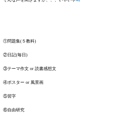
①問題集(５教科)
②日記(毎日)
③テーマ作文 or 読書感想文
④ポスター or 風景画
⑤習字
⑥自由研究