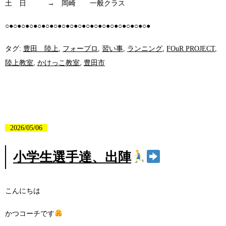
土 日 → 岡崎 一般クラス
○●○●○●○●○●○●○●○●○●○●○●○●○●○●○●○●○●○●
タグ:
豊田 陸上
,
フォープロ
,
習い事
,
ランニング
,
FOuR PROJECT
,
陸上教室
,
かけっこ教室
,
豊田市
2026/05/06
小学生選手達、出陣
こんにちは
かつコーチです