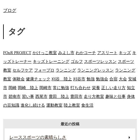
ブログ
タグ
FOuR PROJECT
かけっこ教室
みよし市
わかコーチ
アスリート
キッズ
キ
ッズトレーナー
キッズトレーニング
ゴルフ
スポーツレッスン
スポーツ
教室
セルフケア
フォープロ
ランニング
ランニングレッスン
ランニング
教室
体験会
健康チェック
刈谷 陸上
刈谷市
勉強
勉強会
合宿
大会
安城
市
岡崎
岡崎 陸上
岡崎市
常に勉強
打ち合わせ
栄養
正しい走り方
知立
市
碧南市
習い事
西尾市
豊田 陸上
豊田市
走り方教室
趣味と仕事
身体
の豆知識
進化し続ける
運動教室
陸上教室
食生活
最近の投稿
レーススポーツの素晴らしさ