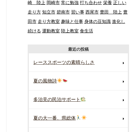
崎 陸上
岡崎市
常に勉強
打ち合わせ
栄養
正しい
走り方
知立市
碧南市
習い事
西尾市
豊田 陸上
豊
田市
走り方教室
趣味と仕事
身体の豆知識
進化し
続ける
運動教室
陸上教室
食生活
最近の投稿
レーススポーツの素晴らしさ
夏の風物詩
多治見の民泊サポート
夏の大一番、県総体