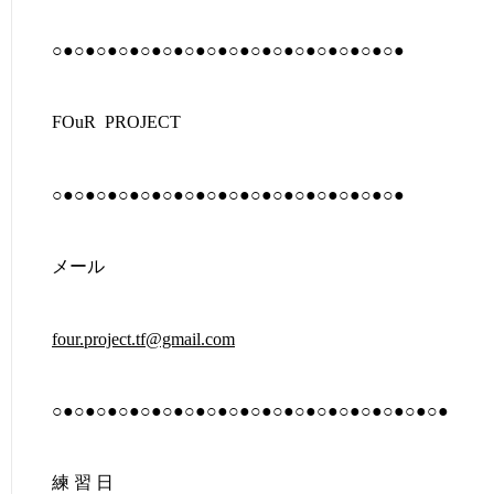
○●○●○●○●○●○●○●○●○●○●○●○●○●○●○●○●
FOuR PROJECT
○●○●○●○●○●○●○●○●○●○●○●○●○●○●○●○●
メール
four.project.tf@gmail.com
○●○●○●○●○●○●○●○●○●○●○●○●○●○●○●○●○●○●
練 習 日