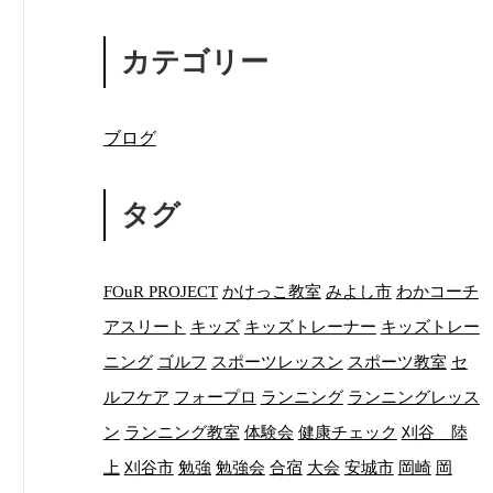
カテゴリー
ブログ
タグ
FOuR PROJECT
かけっこ教室
みよし市
わかコーチ
アスリート
キッズ
キッズトレーナー
キッズトレー
ニング
ゴルフ
スポーツレッスン
スポーツ教室
セ
ルフケア
フォープロ
ランニング
ランニングレッス
ン
ランニング教室
体験会
健康チェック
刈谷 陸
上
刈谷市
勉強
勉強会
合宿
大会
安城市
岡崎
岡