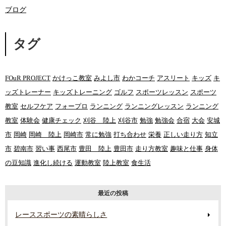
ブログ
タグ
FOuR PROJECT
かけっこ教室
みよし市
わかコーチ
アスリート
キッズ
キ
ッズトレーナー
キッズトレーニング
ゴルフ
スポーツレッスン
スポーツ
教室
セルフケア
フォープロ
ランニング
ランニングレッスン
ランニング
教室
体験会
健康チェック
刈谷 陸上
刈谷市
勉強
勉強会
合宿
大会
安城
市
岡崎
岡崎 陸上
岡崎市
常に勉強
打ち合わせ
栄養
正しい走り方
知立
市
碧南市
習い事
西尾市
豊田 陸上
豊田市
走り方教室
趣味と仕事
身体
の豆知識
進化し続ける
運動教室
陸上教室
食生活
最近の投稿
レーススポーツの素晴らしさ