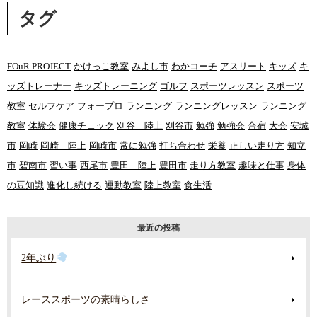
タグ
FOuR PROJECT
かけっこ教室
みよし市
わかコーチ
アスリート
キッズ
キ
ッズトレーナー
キッズトレーニング
ゴルフ
スポーツレッスン
スポーツ
教室
セルフケア
フォープロ
ランニング
ランニングレッスン
ランニング
教室
体験会
健康チェック
刈谷 陸上
刈谷市
勉強
勉強会
合宿
大会
安城
市
岡崎
岡崎 陸上
岡崎市
常に勉強
打ち合わせ
栄養
正しい走り方
知立
市
碧南市
習い事
西尾市
豊田 陸上
豊田市
走り方教室
趣味と仕事
身体
の豆知識
進化し続ける
運動教室
陸上教室
食生活
最近の投稿
2年ぶり
レーススポーツの素晴らしさ