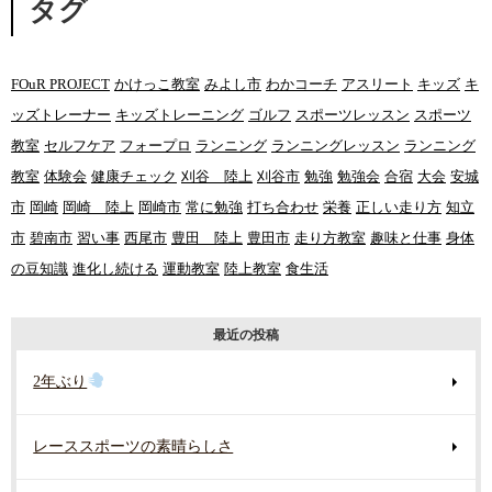
タグ
FOuR PROJECT
かけっこ教室
みよし市
わかコーチ
アスリート
キッズ
キ
ッズトレーナー
キッズトレーニング
ゴルフ
スポーツレッスン
スポーツ
教室
セルフケア
フォープロ
ランニング
ランニングレッスン
ランニング
教室
体験会
健康チェック
刈谷 陸上
刈谷市
勉強
勉強会
合宿
大会
安城
市
岡崎
岡崎 陸上
岡崎市
常に勉強
打ち合わせ
栄養
正しい走り方
知立
市
碧南市
習い事
西尾市
豊田 陸上
豊田市
走り方教室
趣味と仕事
身体
の豆知識
進化し続ける
運動教室
陸上教室
食生活
最近の投稿
2年ぶり
レーススポーツの素晴らしさ