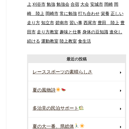
上
刈谷市
勉強
勉強会
合宿
大会
安城市
岡崎
岡
崎 陸上
岡崎市
常に勉強
打ち合わせ
栄養
正しい
走り方
知立市
碧南市
習い事
西尾市
豊田 陸上
豊
田市
走り方教室
趣味と仕事
身体の豆知識
進化し
続ける
運動教室
陸上教室
食生活
最近の投稿
レーススポーツの素晴らしさ
夏の風物詩
多治見の民泊サポート
夏の大一番、県総体