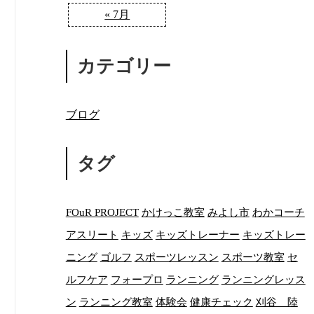
« 7月
カテゴリー
ブログ
タグ
FOuR PROJECT
かけっこ教室
みよし市
わかコーチ
アスリート
キッズ
キッズトレーナー
キッズトレー
ニング
ゴルフ
スポーツレッスン
スポーツ教室
セ
ルフケア
フォープロ
ランニング
ランニングレッス
ン
ランニング教室
体験会
健康チェック
刈谷 陸