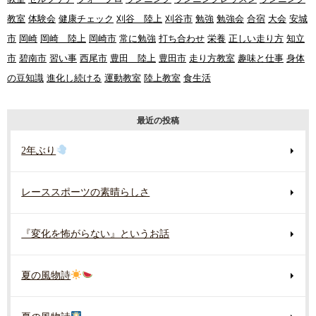
教室
体験会
健康チェック
刈谷 陸上
刈谷市
勉強
勉強会
合宿
大会
安城
市
岡崎
岡崎 陸上
岡崎市
常に勉強
打ち合わせ
栄養
正しい走り方
知立
市
碧南市
習い事
西尾市
豊田 陸上
豊田市
走り方教室
趣味と仕事
身体
の豆知識
進化し続ける
運動教室
陸上教室
食生活
最近の投稿
2年ぶり
レーススポーツの素晴らしさ
『変化を怖がらない』というお話
夏の風物詩