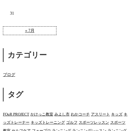
31
« 7月
カテゴリー
ブログ
タグ
FOuR PROJECT
かけっこ教室
みよし市
わかコーチ
アスリート
キッズ
キ
ッズトレーナー
キッズトレーニング
ゴルフ
スポーツレッスン
スポーツ
教室
セルフケア
フォープロ
ランニング
ランニングレッスン
ランニング