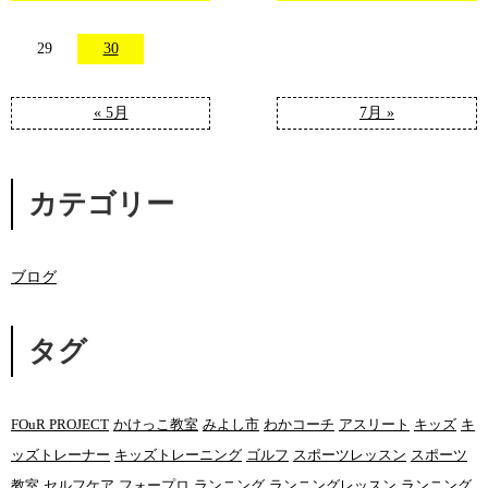
29
30
« 5月
7月 »
カテゴリー
ブログ
タグ
FOuR PROJECT
かけっこ教室
みよし市
わかコーチ
アスリート
キッズ
キ
ッズトレーナー
キッズトレーニング
ゴルフ
スポーツレッスン
スポーツ
教室
セルフケア
フォープロ
ランニング
ランニングレッスン
ランニング