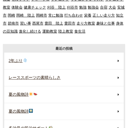
教室
体験会
健康チェック
刈谷 陸上
刈谷市
勉強
勉強会
合宿
大会
安城
市
岡崎
岡崎 陸上
岡崎市
常に勉強
打ち合わせ
栄養
正しい走り方
知立
市
碧南市
習い事
西尾市
豊田 陸上
豊田市
走り方教室
趣味と仕事
身体
の豆知識
進化し続ける
運動教室
陸上教室
食生活
最近の投稿
2年ぶり
レーススポーツの素晴らしさ
夏の風物詩
夏の風物詩