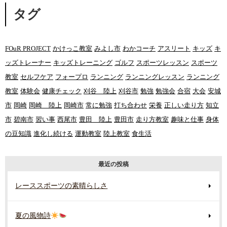
タグ
FOuR PROJECT
かけっこ教室
みよし市
わかコーチ
アスリート
キッズ
キ
ッズトレーナー
キッズトレーニング
ゴルフ
スポーツレッスン
スポーツ
教室
セルフケア
フォープロ
ランニング
ランニングレッスン
ランニング
教室
体験会
健康チェック
刈谷 陸上
刈谷市
勉強
勉強会
合宿
大会
安城
市
岡崎
岡崎 陸上
岡崎市
常に勉強
打ち合わせ
栄養
正しい走り方
知立
市
碧南市
習い事
西尾市
豊田 陸上
豊田市
走り方教室
趣味と仕事
身体
の豆知識
進化し続ける
運動教室
陸上教室
食生活
最近の投稿
レーススポーツの素晴らしさ
夏の風物詩