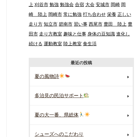
上
刈谷市
勉強
勉強会
合宿
大会
安城市
岡崎
岡
崎 陸上
岡崎市
常に勉強
打ち合わせ
栄養
正しい
走り方
知立市
碧南市
習い事
西尾市
豊田 陸上
豊
田市
走り方教室
趣味と仕事
身体の豆知識
進化し
続ける
運動教室
陸上教室
食生活
最近の投稿
夏の風物詩
多治見の民泊サポート
夏の大一番、県総体
シューズへのこだわり