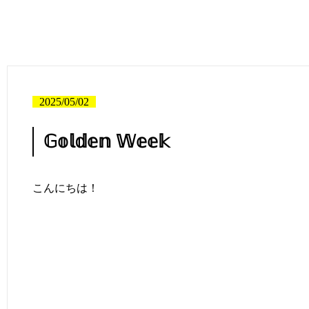
2025/05/02
𝔾𝕠𝕝𝕕𝕖𝕟 𝕎𝕖𝕖𝕜
こんにちは！