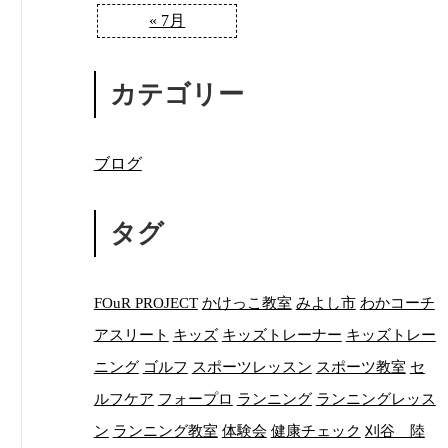
« 7月
カテゴリー
ブログ
タグ
FOuR PROJECT
かけっこ教室
みよし市
わかコーチ
アスリート
キッズ
キッズトレーナー
キッズトレー
ニング
ゴルフ
スポーツレッスン
スポーツ教室
セ
ルフケア
フォープロ
ランニング
ランニングレッス
ン
ランニング教室
体験会
健康チェック
刈谷 陸