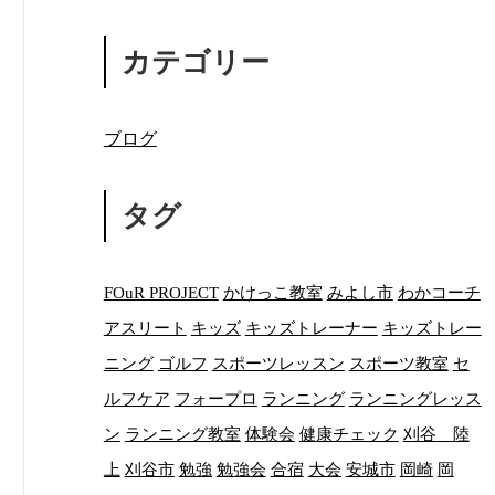
カテゴリー
ブログ
タグ
FOuR PROJECT
かけっこ教室
みよし市
わかコーチ
アスリート
キッズ
キッズトレーナー
キッズトレー
ニング
ゴルフ
スポーツレッスン
スポーツ教室
セ
ルフケア
フォープロ
ランニング
ランニングレッス
ン
ランニング教室
体験会
健康チェック
刈谷 陸
上
刈谷市
勉強
勉強会
合宿
大会
安城市
岡崎
岡