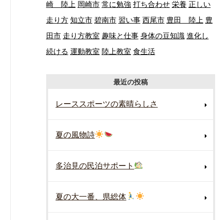
崎 陸上
岡崎市
常に勉強
打ち合わせ
栄養
正しい
走り方
知立市
碧南市
習い事
西尾市
豊田 陸上
豊
田市
走り方教室
趣味と仕事
身体の豆知識
進化し
続ける
運動教室
陸上教室
食生活
最近の投稿
レーススポーツの素晴らしさ
夏の風物詩
多治見の民泊サポート
夏の大一番、県総体