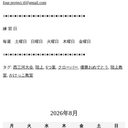
four.project.tf@gmail.com
○●○●○●○●○●○●○●○●○●○●○●○●○●○●○●○●○●○●
練 習 日
毎週 土曜日 日曜日 火曜日 木曜日 金曜日
○●○●○●○●○●○●○●○●○●○●○●○●○●○●○●○●○●○●
タグ:
西三河大会
,
陸上
,
6つ葉
,
クローバー
,
優勝おめでとう
,
陸上教
室
,
かけっこ教室
2026年8月
月
火
水
木
金
土
日