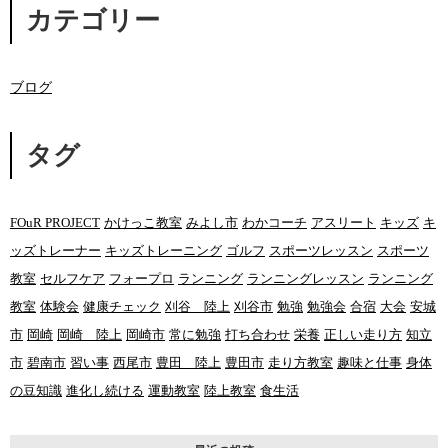
カテゴリー
ブログ
タグ
FOuR PROJECT
かけっこ教室
みよし市
わかコーチ
アスリート
キッズ
キ
ッズトレーナー
キッズトレーニング
ゴルフ
スポーツレッスン
スポーツ
教室
セルフケア
フォープロ
ランニング
ランニングレッスン
ランニング
教室
体験会
健康チェック
刈谷 陸上
刈谷市
勉強
勉強会
合宿
大会
安城
市
岡崎
岡崎 陸上
岡崎市
常に勉強
打ち合わせ
栄養
正しい走り方
知立
市
碧南市
習い事
西尾市
豊田 陸上
豊田市
走り方教室
趣味と仕事
身体
の豆知識
進化し続ける
運動教室
陸上教室
食生活