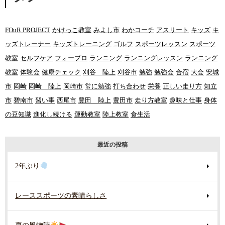
FOuR PROJECT
かけっこ教室
みよし市
わかコーチ
アスリート
キッズ
キ
ッズトレーナー
キッズトレーニング
ゴルフ
スポーツレッスン
スポーツ
教室
セルフケア
フォープロ
ランニング
ランニングレッスン
ランニング
教室
体験会
健康チェック
刈谷 陸上
刈谷市
勉強
勉強会
合宿
大会
安城
市
岡崎
岡崎 陸上
岡崎市
常に勉強
打ち合わせ
栄養
正しい走り方
知立
市
碧南市
習い事
西尾市
豊田 陸上
豊田市
走り方教室
趣味と仕事
身体
の豆知識
進化し続ける
運動教室
陸上教室
食生活
最近の投稿
2年ぶり
レーススポーツの素晴らしさ