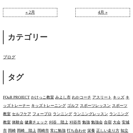
« 2月
4月 »
カテゴリー
ブログ
タグ
FOuR PROJECT
かけっこ教室
みよし市
わかコーチ
アスリート
キッズ
キ
ッズトレーナー
キッズトレーニング
ゴルフ
スポーツレッスン
スポーツ
教室
セルフケア
フォープロ
ランニング
ランニングレッスン
ランニング
教室
体験会
健康チェック
刈谷 陸上
刈谷市
勉強
勉強会
合宿
大会
安城
市
岡崎
岡崎 陸上
岡崎市
常に勉強
打ち合わせ
栄養
正しい走り方
知立