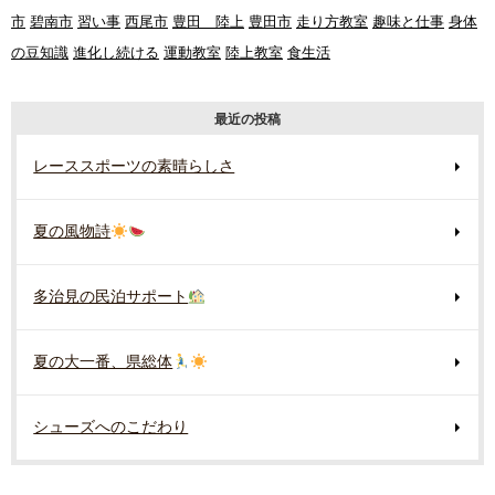
市
碧南市
習い事
西尾市
豊田 陸上
豊田市
走り方教室
趣味と仕事
身体
の豆知識
進化し続ける
運動教室
陸上教室
食生活
最近の投稿
レーススポーツの素晴らしさ
夏の風物詩
多治見の民泊サポート
夏の大一番、県総体
シューズへのこだわり