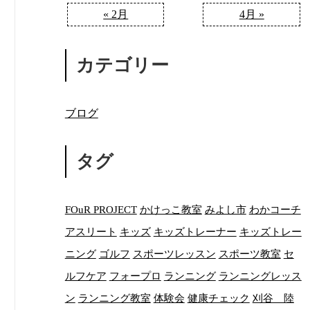
« 2月
4月 »
カテゴリー
ブログ
タグ
FOuR PROJECT
かけっこ教室
みよし市
わかコーチ
アスリート
キッズ
キッズトレーナー
キッズトレー
ニング
ゴルフ
スポーツレッスン
スポーツ教室
セ
ルフケア
フォープロ
ランニング
ランニングレッス
ン
ランニング教室
体験会
健康チェック
刈谷 陸