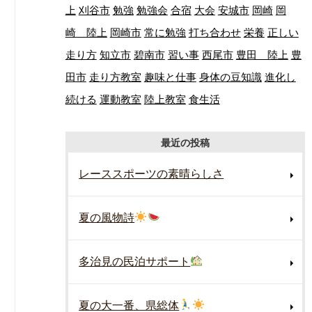
上
刈谷市
勉強
勉強会
合宿
大会
安城市
岡崎
岡
崎 陸上
岡崎市
常に勉強
打ち合わせ
栄養
正しい
走り方
知立市
碧南市
習い事
西尾市
豊田 陸上
豊
田市
走り方教室
趣味と仕事
身体の豆知識
進化し
続ける
運動教室
陸上教室
食生活
最近の投稿
レーススポーツの素晴らしさ
夏の風物詩
多治見の民泊サポート
夏の大一番、県総体