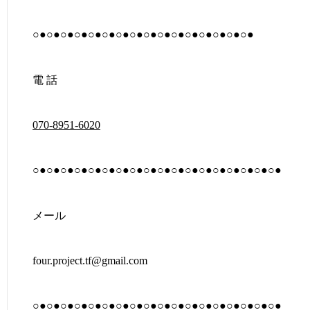
○●○●○●○●○●○●○●○●○●○●○●○●○●○●○●○●
電 話
070-8951-6020
○●○●○●○●○●○●○●○●○●○●○●○●○●○●○●○●○●○●
メール
four.project.tf@gmail.com
○●○●○●○●○●○●○●○●○●○●○●○●○●○●○●○●○●○●