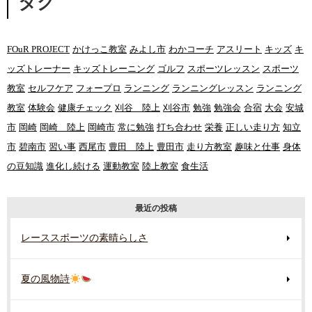
タグ
FOuR PROJECT
かけっこ教室
みよし市
わかコーチ
アスリート
キッズ
キ
ッズトレーナー
キッズトレーニング
ゴルフ
スポーツレッスン
スポーツ
教室
セルフケア
フォープロ
ランニング
ランニングレッスン
ランニング
教室
体験会
健康チェック
刈谷 陸上
刈谷市
勉強
勉強会
合宿
大会
安城
市
岡崎
岡崎 陸上
岡崎市
常に勉強
打ち合わせ
栄養
正しい走り方
知立
市
碧南市
習い事
西尾市
豊田 陸上
豊田市
走り方教室
趣味と仕事
身体
の豆知識
進化し続ける
運動教室
陸上教室
食生活
最近の投稿
レーススポーツの素晴らしさ
夏の風物詩