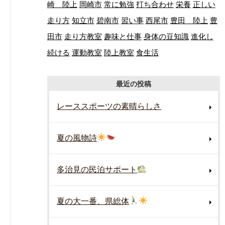
崎 陸上
岡崎市
常に勉強
打ち合わせ
栄養
正しい
走り方
知立市
碧南市
習い事
西尾市
豊田 陸上
豊
田市
走り方教室
趣味と仕事
身体の豆知識
進化し
続ける
運動教室
陸上教室
食生活
最近の投稿
レーススポーツの素晴らしさ
夏の風物詩
多治見の民泊サポート
夏の大一番、県総体