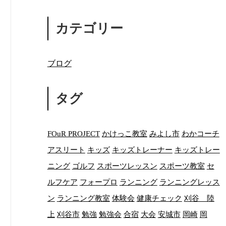
カテゴリー
ブログ
タグ
FOuR PROJECT
かけっこ教室
みよし市
わかコーチ
アスリート
キッズ
キッズトレーナー
キッズトレー
ニング
ゴルフ
スポーツレッスン
スポーツ教室
セ
ルフケア
フォープロ
ランニング
ランニングレッス
ン
ランニング教室
体験会
健康チェック
刈谷 陸
上
刈谷市
勉強
勉強会
合宿
大会
安城市
岡崎
岡