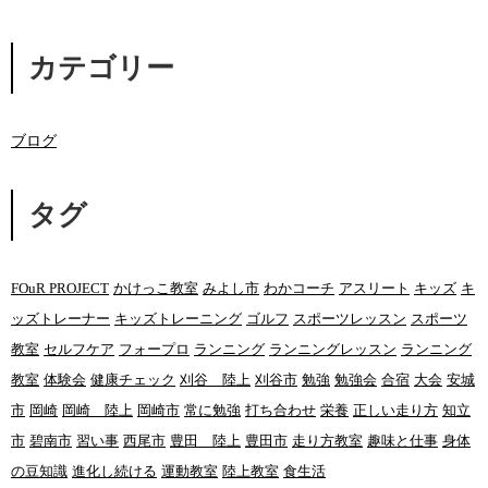
カテゴリー
ブログ
タグ
FOuR PROJECT
かけっこ教室
みよし市
わかコーチ
アスリート
キッズ
キ
ッズトレーナー
キッズトレーニング
ゴルフ
スポーツレッスン
スポーツ
教室
セルフケア
フォープロ
ランニング
ランニングレッスン
ランニング
教室
体験会
健康チェック
刈谷 陸上
刈谷市
勉強
勉強会
合宿
大会
安城
市
岡崎
岡崎 陸上
岡崎市
常に勉強
打ち合わせ
栄養
正しい走り方
知立
市
碧南市
習い事
西尾市
豊田 陸上
豊田市
走り方教室
趣味と仕事
身体
の豆知識
進化し続ける
運動教室
陸上教室
食生活