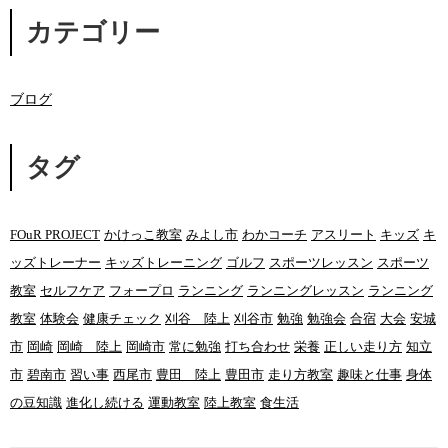
カテゴリー
ブログ
タグ
FOuR PROJECT
かけっこ教室
みよし市
わかコーチ
アスリート
キッズ
キ
ッズトレーナー
キッズトレーニング
ゴルフ
スポーツレッスン
スポーツ
教室
セルフケア
フォープロ
ランニング
ランニングレッスン
ランニング
教室
体験会
健康チェック
刈谷 陸上
刈谷市
勉強
勉強会
合宿
大会
安城
市
岡崎
岡崎 陸上
岡崎市
常に勉強
打ち合わせ
栄養
正しい走り方
知立
市
碧南市
習い事
西尾市
豊田 陸上
豊田市
走り方教室
趣味と仕事
身体
の豆知識
進化し続ける
運動教室
陸上教室
食生活