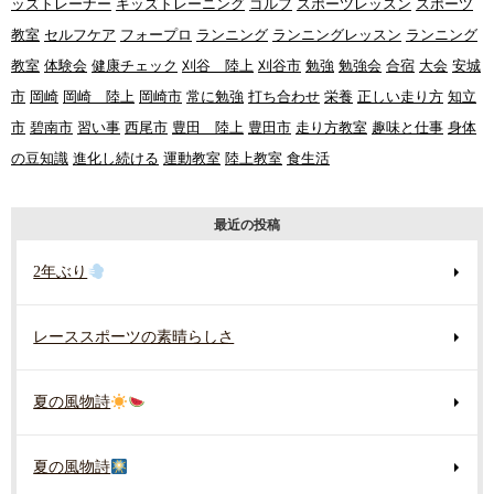
ッズトレーナー
キッズトレーニング
ゴルフ
スポーツレッスン
スポーツ
教室
セルフケア
フォープロ
ランニング
ランニングレッスン
ランニング
教室
体験会
健康チェック
刈谷 陸上
刈谷市
勉強
勉強会
合宿
大会
安城
市
岡崎
岡崎 陸上
岡崎市
常に勉強
打ち合わせ
栄養
正しい走り方
知立
市
碧南市
習い事
西尾市
豊田 陸上
豊田市
走り方教室
趣味と仕事
身体
の豆知識
進化し続ける
運動教室
陸上教室
食生活
最近の投稿
2年ぶり
レーススポーツの素晴らしさ
夏の風物詩
夏の風物詩