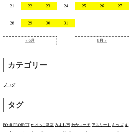
21
22
23
24
25
26
27
28
29
30
31
« 6月
8月 »
カテゴリー
ブログ
タグ
FOuR PROJECT
かけっこ教室
みよし市
わかコーチ
アスリート
キッズ
キ