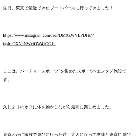
先日、東京で最近できたブートバースに行ってきました！
https://www.instagram.com/reel/DMXkWVEPDHc/?
igsh=OXNnNWxiOW41OG1h
ここは、パーティースポーツ”を集めたスポーツ×エンタメ施設で
す。
久しぶりのオフに体を動かしながら最高に楽しめました。
東京とかに家族で遊びに行った時、大人になって友達と東京に遊び