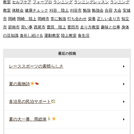
教室
セルフケア
フォープロ
ランニング
ランニングレッスン
ランニング
教室
体験会
健康チェック
刈谷 陸上
刈谷市
勉強
勉強会
合宿
大会
安城
市
岡崎
岡崎 陸上
岡崎市
常に勉強
打ち合わせ
栄養
正しい走り方
知立
市
碧南市
習い事
西尾市
豊田 陸上
豊田市
走り方教室
趣味と仕事
身体
の豆知識
進化し続ける
運動教室
陸上教室
食生活
最近の投稿
レーススポーツの素晴らしさ
夏の風物詩
多治見の民泊サポート
夏の大一番、県総体