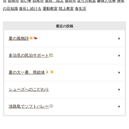
市
碧南市
習い事
西尾市
豊田 陸上
豊田市
走り方教室
趣味と仕事
身体
の豆知識
進化し続ける
運動教室
陸上教室
食生活
最近の投稿
夏の風物詩
多治見の民泊サポート
夏の大一番、県総体
シューズへのこだわり
淡路島でソフトバレー