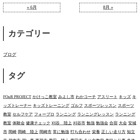
« 6月
8月 »
カテゴリー
ブログ
タグ
FOuR PROJECT
かけっこ教室
みよし市
わかコーチ
アスリート
キッズ
キ
ッズトレーナー
キッズトレーニング
ゴルフ
スポーツレッスン
スポーツ
教室
セルフケア
フォープロ
ランニング
ランニングレッスン
ランニング
教室
体験会
健康チェック
刈谷 陸上
刈谷市
勉強
勉強会
合宿
大会
安城
市
岡崎
岡崎 陸上
岡崎市
常に勉強
打ち合わせ
栄養
正しい走り方
知立