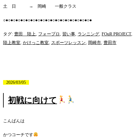
土 日 → 岡崎 一般クラス
○●○●○●○●○●○●○●○●○●○●○●○●○●○●○●○●○●○●
タグ:
豊田 陸上
,
フォープロ
,
習い事
,
ランニング
,
FOuR PROJECT
,
陸上教室
,
かけっこ教室
,
スポーツレッスン
,
岡崎市
,
豊田市
2026/03/05
初戦に向けて
こんばんは
かつコーチです